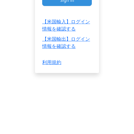
Sign in
【米国輸入】ログイン
情報を確認する
【米国輸出】ログイン
情報を確認する
利用規約